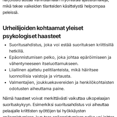
mikä tekee vaikeiden tilanteiden käsittelystä helpompaa
peleissä.
Urheilijoiden kohtaamat yleiset
psykologiset haasteet
Suoritusahdistus, joka voi estää suorituksen kriittisillä
hetkillä.
Epäonnistumisen pelko, joka johtaa epäröimiseen ja
vähentyneeseen itseluottamukseen.
Liiallinen ajattelu pelitilanteista, mikä häiritsee
luonnollisia vaistoja ja virtausta.
Valmentajien, joukkuekavereiden ja henkilökohtaisten
odotusten aiheuttama paine.
Nämä haasteet voivat merkittävästi vaikuttaa ulkopelaajan
suorituskykyyn. Esimerkiksi suoritusahdistus voi aiheuttaa
pelaajalle kriittisten syöttöjen tai hyökkäysten