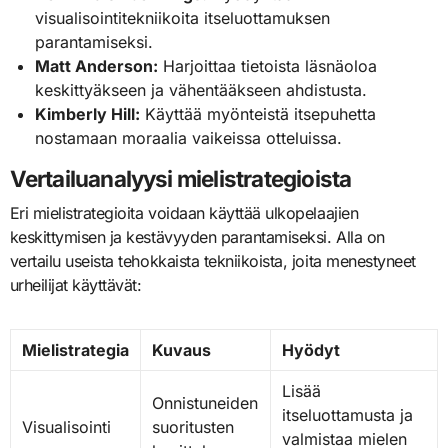
visualisointitekniikoita itseluottamuksen
parantamiseksi.
Matt Anderson:
Harjoittaa tietoista läsnäoloa
keskittyäkseen ja vähentääkseen ahdistusta.
Kimberly Hill:
Käyttää myönteistä itsepuhetta
nostamaan moraalia vaikeissa otteluissa.
Vertailuanalyysi mielistrategioista
Eri mielistrategioita voidaan käyttää ulkopelaajien
keskittymisen ja kestävyyden parantamiseksi. Alla on
vertailu useista tehokkaista tekniikoista, joita menestyneet
urheilijat käyttävät:
Mielistrategia
Kuvaus
Hyödyt
Lisää
Onnistuneiden
itseluottamusta ja
Visualisointi
suoritusten
valmistaa mielen