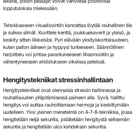
aikana, jolloin pelaajat voivat vahvistaa positiivisia
lopputuloksia mielessään.
Tehokkaaseen visualisointiin kannattaa löytää rauhallinen tila
ja sulkea silmät. Kuvittele kenttä, joukkuekaverit ja yleisö, ja
keskity sitten liikkeisiisi. Pyri elävään yksityiskohtaisuuteen,
kuten pallon ääneen ja hyppysi tunteeseen. Säännöllinen
harjoittelu voi johtaa parantuneeseen lihasmuistiin ja
vähentyneeseen ahdistukseen oikeissa peleissä.
Hengitystekniikat stressinhallintaan
Hengitystekniikat ovat olennaisia stressin hallinnassa ja
rauhallisuuden ylläpitämisessä paineen alla. Syvä, hallittu
hengitys voi auttaa rauhoittamaan hermoja ja keskittymään
uudelleen. Yksi yleinen menetelmä on 4-7-8-tekniikka, jossa
hengitetään neljä sekuntia, pidätetään hengitystä seitsemän
sekuntia ja hengitetään ulos kahdeksan sekuntia.