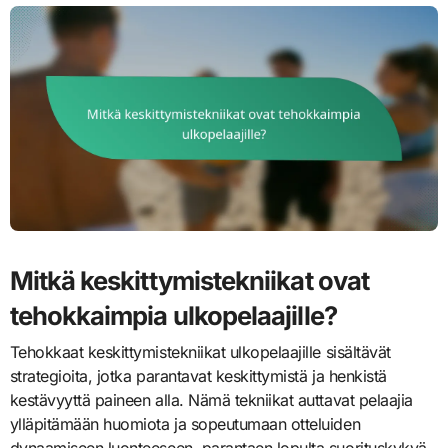
Mitkä keskittymistekniikat ovat
tehokkaimpia ulkopelaajille?
Tehokkaat keskittymistekniikat ulkopelaajille sisältävät
strategioita, jotka parantavat keskittymistä ja henkistä
kestävyyttä paineen alla. Nämä tekniikat auttavat pelaajia
ylläpitämään huomiota ja sopeutumaan otteluiden
dynaamiseen luonteeseen, parantaen lopulta suorituskykyä.