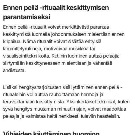
Ennen peliä -rituaalit keskittymisen
parantamiseksi
Ennen peliä -rituaalit voivat merkittävästi parantaa
keskittymistä luomalla johdonmukaisen mielentilan ennen
kilpailua. Nämä rituaalit voivat sisältää erityisiä
lämmittelyrutiineja, motivoivaa musiikkia tai
visualisointitekniikoita. Rutiinin luominen auttaa pelaajia
siirtymään keskittyneeseen mielentilaan ja vähentää
ahdistusta.
Lisäksi hengitysharjoitusten sisällyttäminen ennen peliä -
rituaaleihin voi auttaa rauhoittamaan hermoja ja
terävöittämään keskittymistä. Yksinkertaiset tekniikat, kuten
syvä hengitys muutaman minuutin ajan, voivat maadoittaa
pelaajia ja valmistaa heitä henkisesti tuleviin haasteisiin.
Vihjeiden käyttäminen huomion