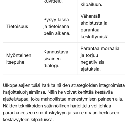
kuvittelu.
kilpailuun.
Vähentää
Pysyy läsnä
ahdistusta ja
Tietoisuus
ja tietoisena
parantaa
pelin aikana.
keskittymistä.
Parantaa moraalia
Kannustava
Myönteinen
ja torjuu
sisäinen
itsepuhe
negatiivisia
dialogi.
ajatuksia.
Ulkopelaajien tulisi harkita näiden strategioiden integroimista
harjoitteluohjelmiinsa. Näin he voivat kehittää kestävää
ajattelutapaa, joka mahdollistaa menestymisen paineen alla.
Näiden tekniikoiden säännöllinen harjoittelu voi johtaa
parantuneeseen suorituskykyyn ja suurempaan henkiseen
kestävyyteen kilpailuissa.