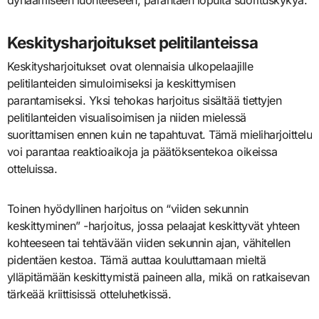
Keskitysharjoitukset pelitilanteissa
Keskitysharjoitukset ovat olennaisia ulkopelaajille
pelitilanteiden simuloimiseksi ja keskittymisen
parantamiseksi. Yksi tehokas harjoitus sisältää tiettyjen
pelitilanteiden visualisoimisen ja niiden mielessä
suorittamisen ennen kuin ne tapahtuvat. Tämä mieliharjoittelu
voi parantaa reaktioaikoja ja päätöksentekoa oikeissa
otteluissa.
Toinen hyödyllinen harjoitus on “viiden sekunnin
keskittyminen” -harjoitus, jossa pelaajat keskittyvät yhteen
kohteeseen tai tehtävään viiden sekunnin ajan, vähitellen
pidentäen kestoa. Tämä auttaa kouluttamaan mieltä
ylläpitämään keskittymistä paineen alla, mikä on ratkaisevan
tärkeää kriittisissä otteluhetkissä.