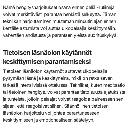
Nämä hengitysharjoitukset osana ennen peliä -rutiineja
voivat merkittävästi parantaa henkistä selkeyttä. Tämän
tekniikan harjoittaminen muutaman minuutin ajan ennen
kentälle astumista voi auttaa ulkopelaajia keskittymään,
vähentäen ahdistusta ja parantaen yleistä suorituskykyä.
Tietoisen läsnäolon käytännöt
keskittymisen parantamiseksi
Tietoisen läsnäolon käytännöt auttavat ulkopelaajia
pysymään läsnä ja keskittyneinä, mikä on ratkaisevan
tärkeää intensiivisissä otteluissa. Tekniikat, kuten meditaatio
tai tietoinen hengitys, voivat parantaa tietoisuutta ajatuksista
ja tunteista, jolloin pelaajat voivat reagoida paineeseen sen
sijaan, että reagoisivat siihen. Säännöllinen tietoisen
läsnäolon harjoittelu voi johtaa parantuneeseen
keskittymiseen ja emotionaaliseen säätelyyn.