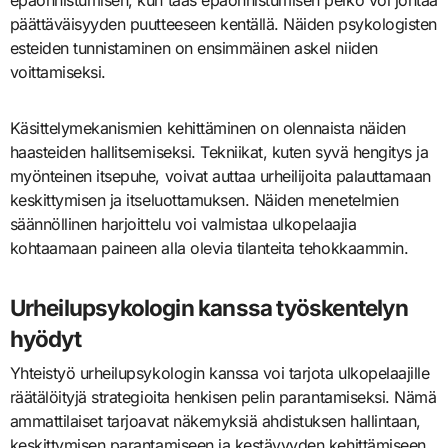
epäonnistumisen, kun taas epäonnistumisen pelko voi johtaa
päättäväisyyden puutteeseen kentällä. Näiden psykologisten
esteiden tunnistaminen on ensimmäinen askel niiden
voittamiseksi.
Käsittelymekanismien kehittäminen on olennaista näiden
haasteiden hallitsemiseksi. Tekniikat, kuten syvä hengitys ja
myönteinen itsepuhe, voivat auttaa urheilijoita palauttamaan
keskittymisen ja itseluottamuksen. Näiden menetelmien
säännöllinen harjoittelu voi valmistaa ulkopelaajia
kohtaamaan paineen alla olevia tilanteita tehokkaammin.
Urheilupsykologin kanssa työskentelyn
hyödyt
Yhteistyö urheilupsykologin kanssa voi tarjota ulkopelaajille
räätälöityjä strategioita henkisen pelin parantamiseksi. Nämä
ammattilaiset tarjoavat näkemyksiä ahdistuksen hallintaan,
keskittymisen parantamiseen ja kestävyyden kehittämiseen.