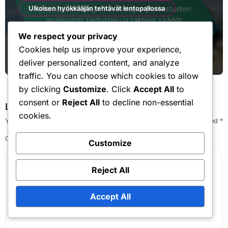
Ulkoisen hyökkääjän tehtävät lentopallossa
Ulkovastaanottaja: Vastustajan
We respect your privacy
puolustusten analysointi, tiedustelu ja
Cookies help us improve your experience,
taktiset säädöt
Matti Virtanen
Feb 5, 2026
deliver personalized content, and analyze
traffic. You can choose which cookies to allow
by clicking
Customize
. Click
Accept All
to
consent or
Reject All
to decline non-essential
Leave a Reply
cookies.
Your email address will not be published.
Required fields are marked
*
Comment
*
Customize
Reject All
Accept All