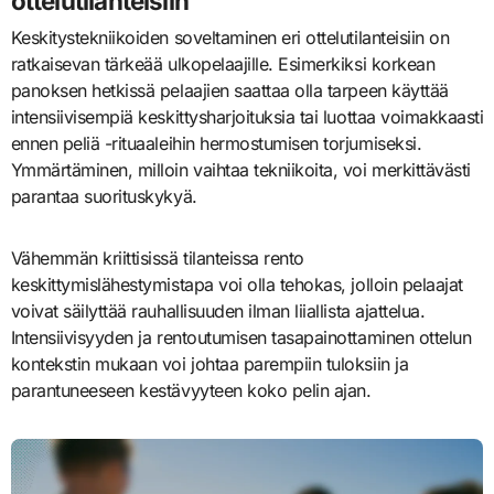
ottelutilanteisiin
Keskitystekniikoiden soveltaminen eri ottelutilanteisiin on
ratkaisevan tärkeää ulkopelaajille. Esimerkiksi korkean
panoksen hetkissä pelaajien saattaa olla tarpeen käyttää
intensiivisempiä keskittysharjoituksia tai luottaa voimakkaasti
ennen peliä -rituaaleihin hermostumisen torjumiseksi.
Ymmärtäminen, milloin vaihtaa tekniikoita, voi merkittävästi
parantaa suorituskykyä.
Vähemmän kriittisissä tilanteissa rento
keskittymislähestymistapa voi olla tehokas, jolloin pelaajat
voivat säilyttää rauhallisuuden ilman liiallista ajattelua.
Intensiivisyyden ja rentoutumisen tasapainottaminen ottelun
kontekstin mukaan voi johtaa parempiin tuloksiin ja
parantuneeseen kestävyyteen koko pelin ajan.