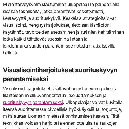
Mielenterveysvalmistautuminen ulkopelaajille paineen alla
sisältää tekniikoita, jotka parantavat keskittymistä,
kestävyyttä ja suorituskykyä. Keskeisiä strategioita ovat
visualisointi, hengitysharjoitukset, tietoisen läsnäolon
käytännöt, tavoitteiden asettaminen ja rutiinien kehittäminen,
jotka kaikki tähtäävät stressin hallintaan ja
johdonmukaisuuden parantamiseen ottelun ratkaisevilla
hetkillä.
Visualisointiharjoitukset suorituskyvyn
parantamiseksi
Visualisointiharjoitukset sisältävät onnistuneiden pelien ja
tilanteiden mielikuvaharjoittelua itseluottamuksen ja
suorituskyvyn parantamiseksi
. Ulkopelaajat voivat kuvitella
itsensä suorittamassa täydellisiä hyökkäyksiä tai torjuntoja,
mikä auttaa luomaan mielessä onnistumisen kaavan. Tätä
tekniikkaa voidaan harjoitella ennen otteluita tai taukojen