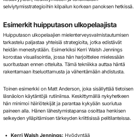
selviytymisstrategioihin kilpailun korkean panoksen hetkissä.
Esimerkit huipputason ulkopelaajista
Huipputason ulkopelaajien mielenterveysvalmistautumisen
tarkastelu paljastaa yhteisiä strategioita, jotka edistävät
heidän menestystään. Esimerkiksi Kerri Walsh Jennings
korostaa visualisointia, jossa hän harjoittelee mielessään
suoritustaan ennen otteluita. Tämä tekniikka auttaa häntä
rakentamaan itseluottamusta ja vähentämään ahdistusta.
Toinen esimerkki on Matt Anderson, joka sisällyttää tietoisen
läsnäolon käytäntöjä rutiiniinsa. Keskittymällä nykyhetkeen
hän minimoi häiriötekijät ja parantaa kykyään suoriutua
paineen alla. Hänen lähestymistapansa osoittaa henkisen
selkeyden ylläpitämisen tärkeyden kriittisissä pelitilanteissa.
Kerri Walsh Jennings:
Hyödyntää