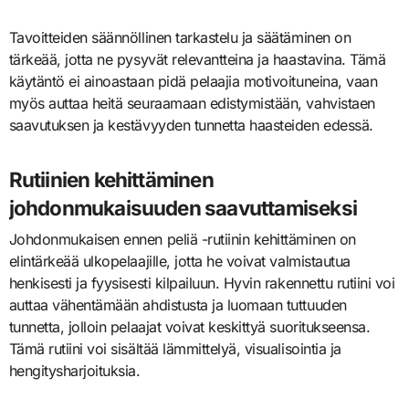
Tavoitteiden säännöllinen tarkastelu ja säätäminen on
tärkeää, jotta ne pysyvät relevantteina ja haastavina. Tämä
käytäntö ei ainoastaan pidä pelaajia motivoituneina, vaan
myös auttaa heitä seuraamaan edistymistään, vahvistaen
saavutuksen ja kestävyyden tunnetta haasteiden edessä.
Rutiinien kehittäminen
johdonmukaisuuden saavuttamiseksi
Johdonmukaisen ennen peliä -rutiinin kehittäminen on
elintärkeää ulkopelaajille, jotta he voivat valmistautua
henkisesti ja fyysisesti kilpailuun. Hyvin rakennettu rutiini voi
auttaa vähentämään ahdistusta ja luomaan tuttuuden
tunnetta, jolloin pelaajat voivat keskittyä suoritukseensa.
Tämä rutiini voi sisältää lämmittelyä, visualisointia ja
hengitysharjoituksia.