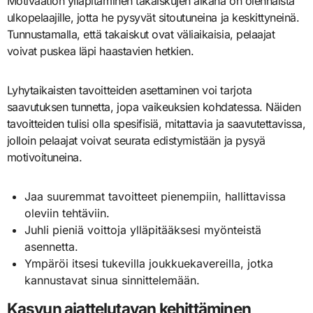
Motivaation ylläpitäminen takaiskujen aikana on olennaista
ulkopelaajille, jotta he pysyvät sitoutuneina ja keskittyneinä.
Tunnustamalla, että takaiskut ovat väliaikaisia, pelaajat
voivat puskea läpi haastavien hetkien.
Lyhytaikaisten tavoitteiden asettaminen voi tarjota
saavutuksen tunnetta, jopa vaikeuksien kohdatessa. Näiden
tavoitteiden tulisi olla spesifisiä, mitattavia ja saavutettavissa,
jolloin pelaajat voivat seurata edistymistään ja pysyä
motivoituneina.
Jaa suuremmat tavoitteet pienempiin, hallittavissa
oleviin tehtäviin.
Juhli pieniä voittoja ylläpitääksesi myönteistä
asennetta.
Ympäröi itsesi tukevilla joukkuekavereilla, jotka
kannustavat sinua sinnittelemään.
Kasvun ajattelutavan kehittäminen