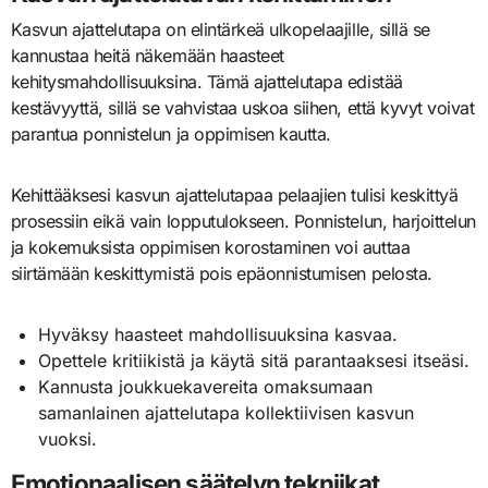
Kasvun ajattelutapa on elintärkeä ulkopelaajille, sillä se
kannustaa heitä näkemään haasteet
kehitysmahdollisuuksina. Tämä ajattelutapa edistää
kestävyyttä, sillä se vahvistaa uskoa siihen, että kyvyt voivat
parantua ponnistelun ja oppimisen kautta.
Kehittääksesi kasvun ajattelutapaa pelaajien tulisi keskittyä
prosessiin eikä vain lopputulokseen. Ponnistelun, harjoittelun
ja kokemuksista oppimisen korostaminen voi auttaa
siirtämään keskittymistä pois epäonnistumisen pelosta.
Hyväksy haasteet mahdollisuuksina kasvaa.
Opettele kritiikistä ja käytä sitä parantaaksesi itseäsi.
Kannusta joukkuekavereita omaksumaan
samanlainen ajattelutapa kollektiivisen kasvun
vuoksi.
Emotionaalisen säätelyn tekniikat