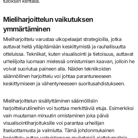
tuloksiin kentällä.
Mieliharjoittelun vaikutuksen
ymmärtäminen
Mieliharjoittelu varustaa ulkopelaajat strategioilla, jotka
auttavat heitä ylläpitämään keskittymistä ja rauhallisuutta
otteluissa. Tekniikat, kuten visualisointi ja tietoisuus, auttavat
urheilijoita luomaan mielessä onnistumisen kaavan, jolloin he
voivat suoriutua paineen alla. Näiden tekniikoiden
säännöllinen harjoittelu voi johtaa parantuneeseen
keskittymiseen ja vähentyneeseen suoritusahdistukseen.
Mieliharjoittelun sisällyttäminen säännöllisiin
harjoittelurutiineihin voi tuottaa merkittäviä etuja. Esimerkiksi
vain muutaman minuutin omistaminen joka päivä
visualisointiharjoituksille voi parantaa urheilijan
itseluottamusta ja valmiutta. Tämä johdonmukainen
harjoittelu auttaa vahvistamaan myönteisiä ajattelumalleja,