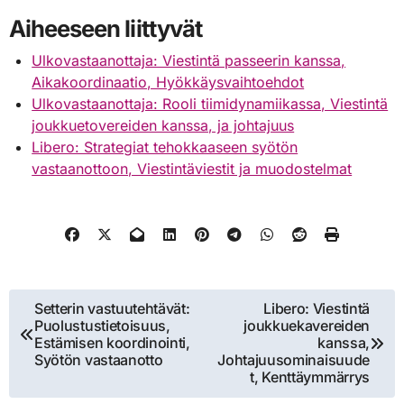
Aiheeseen liittyvät
Ulkovastaanottaja: Viestintä passeerin kanssa,
Aikakoordinaatio, Hyökkäysvaihtoehdot
Ulkovastaanottaja: Rooli tiimidynamiikassa, Viestintä
joukkuetovereiden kanssa, ja johtajuus
Libero: Strategiat tehokkaaseen syötön
vastaanottoon, Viestintäviestit ja muodostelmat
Post
Setterin vastuutehtävät:
Libero: Viestintä
Puolustustietoisuus,
joukkuekavereiden
navigation
Estämisen koordinointi,
kanssa,
Syötön vastaanotto
Johtajuusominaisuude
t, Kenttäymmärrys