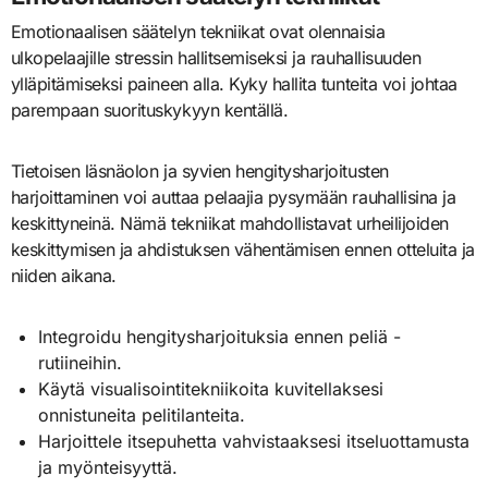
Emotionaalisen säätelyn tekniikat ovat olennaisia
ulkopelaajille stressin hallitsemiseksi ja rauhallisuuden
ylläpitämiseksi paineen alla. Kyky hallita tunteita voi johtaa
parempaan suorituskykyyn kentällä.
Tietoisen läsnäolon ja syvien hengitysharjoitusten
harjoittaminen voi auttaa pelaajia pysymään rauhallisina ja
keskittyneinä. Nämä tekniikat mahdollistavat urheilijoiden
keskittymisen ja ahdistuksen vähentämisen ennen otteluita ja
niiden aikana.
Integroidu hengitysharjoituksia ennen peliä -
rutiineihin.
Käytä visualisointitekniikoita kuvitellaksesi
onnistuneita pelitilanteita.
Harjoittele itsepuhetta vahvistaaksesi itseluottamusta
ja myönteisyyttä.