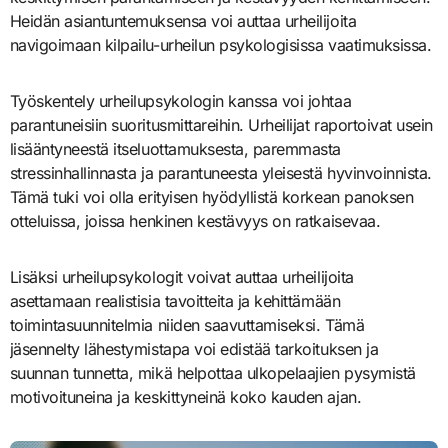
Heidän asiantuntemuksensa voi auttaa urheilijoita
navigoimaan kilpailu-urheilun psykologisissa vaatimuksissa.
Työskentely urheilupsykologin kanssa voi johtaa
parantuneisiin suoritusmittareihin. Urheilijat raportoivat usein
lisääntyneestä itseluottamuksesta, paremmasta
stressinhallinnasta ja parantuneesta yleisestä hyvinvoinnista.
Tämä tuki voi olla erityisen hyödyllistä korkean panoksen
otteluissa, joissa henkinen kestävyys on ratkaisevaa.
Lisäksi urheilupsykologit voivat auttaa urheilijoita
asettamaan realistisia tavoitteita ja kehittämään
toimintasuunnitelmia niiden saavuttamiseksi. Tämä
jäsennelty lähestymistapa voi edistää tarkoituksen ja
suunnan tunnetta, mikä helpottaa ulkopelaajien pysymistä
motivoituneina ja keskittyneinä koko kauden ajan.