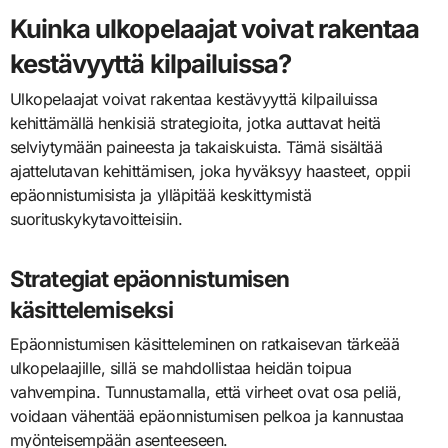
Kuinka ulkopelaajat voivat rakentaa
kestävyyttä kilpailuissa?
Ulkopelaajat voivat rakentaa kestävyyttä kilpailuissa
kehittämällä henkisiä strategioita, jotka auttavat heitä
selviytymään paineesta ja takaiskuista. Tämä sisältää
ajattelutavan kehittämisen, joka hyväksyy haasteet, oppii
epäonnistumisista ja ylläpitää keskittymistä
suorituskykytavoitteisiin.
Strategiat epäonnistumisen
käsittelemiseksi
Epäonnistumisen käsitteleminen on ratkaisevan tärkeää
ulkopelaajille, sillä se mahdollistaa heidän toipua
vahvempina. Tunnustamalla, että virheet ovat osa peliä,
voidaan vähentää epäonnistumisen pelkoa ja kannustaa
myönteisempään asenteeseen.