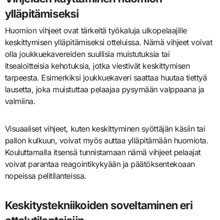
ylläpitämiseksi
Huomion vihjeet ovat tärkeitä työkaluja ulkopelaajille
keskittymisen ylläpitämiseksi otteluissa. Nämä vihjeet voivat
olla joukkuekavereiden suullisia muistutuksia tai
itsealoitteisia kehotuksia, jotka viestivät keskittymisen
tarpeesta. Esimerkiksi joukkuekaveri saattaa huutaa tiettyä
lausetta, joka muistuttaa pelaajaa pysymään valppaana ja
valmiina.
Visuaaliset vihjeet, kuten keskittyminen syöttäjän käsiin tai
pallon kulkuun, voivat myös auttaa ylläpitämään huomiota.
Kouluttamalla itsensä tunnistamaan nämä vihjeet pelaajat
voivat parantaa reagointikykyään ja päätöksentekoaan
nopeissa pelitilanteissa.
Keskitystekniikoiden soveltaminen eri