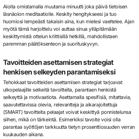
Aloita omistamalla muutama minuutti joka päivä tietoisen
läsnäolon meditaatiolle. Keskity hengitykseesi ja tuo
huomiosi lempeästi takaisin aina, kun mielesi vaeltelee. Ajan
myötä tämä harjoittelu voi auttaa sinua ylläpitämään
keskittymistä ottelun kriittisillä hetkillä, mahdollistaen
paremman päätöksenteon ja suorituskyvyn.
Tavoitteiden asettamisen strategiat
henkisen selkeyden parantamiseksi
Tehokkaat tavoitteiden asettamisen strategiat tarjoavat
ulkopelaajille selkeitä tavoitteita, parantaen henkistä
selkeyttä ja motivaatiota. Asettamalla spesifisiä, mitattavia,
saavutettavissa olevia, relevantteja ja aikarajoitettuja
(SMART) tavoitteita pelaajat voivat keskittyä ponnistelunsa
siihen, mikä on tärkeintä. Esimerkiksi tavoite voisi olla
parantaa syöttöjen tarkkuutta tietyn prosenttiosuuden verran
kuukauden aikana.