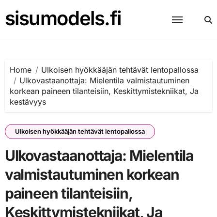
Skip
sisumodels.fi
to
content
Home
Ulkoisen hyökkääjän tehtävät lentopallossa
Ulkovastaanottaja: Mielentila valmistautuminen
korkean paineen tilanteisiin, Keskittymistekniikat, Ja
kestävyys
Ulkoisen hyökkääjän tehtävät lentopallossa
Ulkovastaanottaja: Mielentila
valmistautuminen korkean
paineen tilanteisiin,
Keskittymistekniikat, Ja