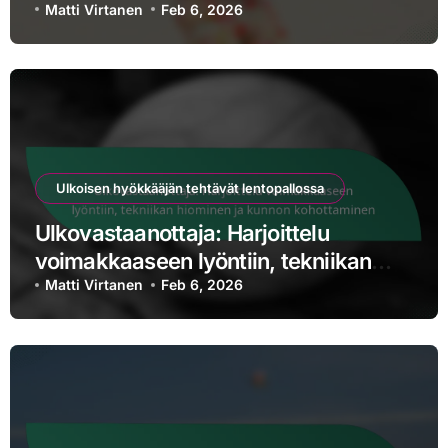
vihjeet
Matti Virtanen
Feb 6, 2026
Ulkoisen hyökkääjän tehtävät lentopallossa
Ulkovastaanottaja: Harjoittelu
voimakkaaseen lyöntiin, tekniikan
hiominen ja kunnon kohottaminen
Matti Virtanen
Feb 6, 2026